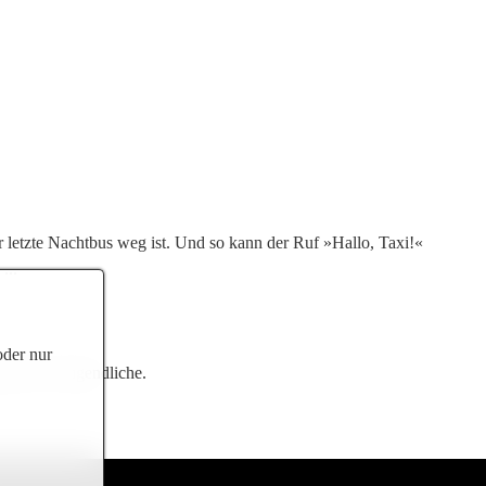
 letzte Nachtbus weg ist. Und so kann der Ruf »Hallo, Taxi!«
...
oder nur
telle für Jugendliche.